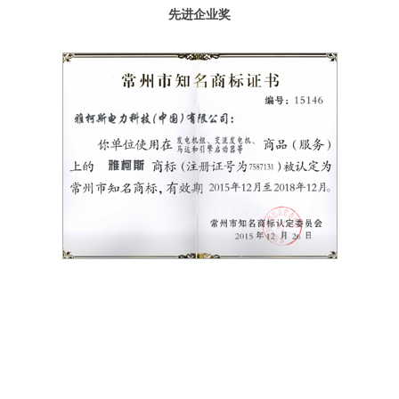
先进企业奖