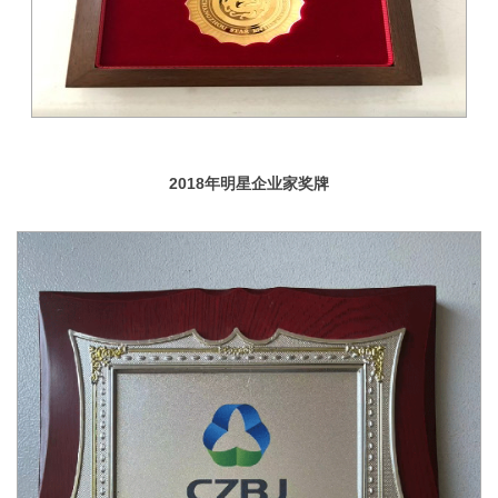
2018年明星企业家奖牌