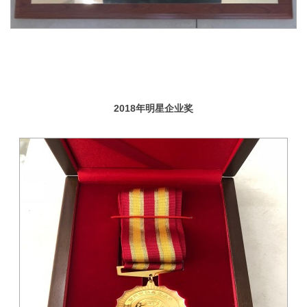
2018年明星企业奖