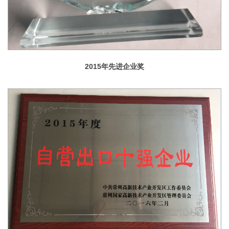
2015年先进企业奖