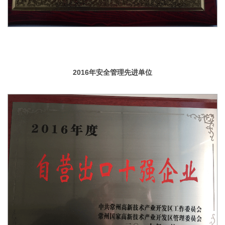
2016年安全管理先进单位