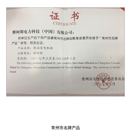
常州市名牌产品