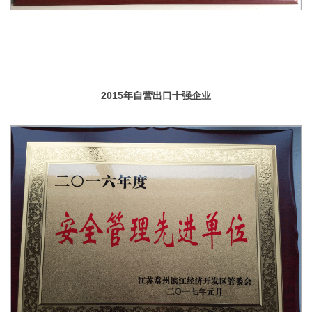
2015年自营出口十强企业