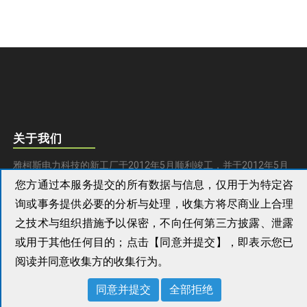
关于我们
雅柯斯电力科技的新工厂于2012年5月顺利竣工，并于2012年5月
您方通过本服务提交的所有数据与信息，仅用于为特定咨
28日举行了盛大的开业典礼。新工厂一期厂房面积达10万平方
询或事务提供必要的分析与处理，收集方将尽商业上合理
米，拥用16间配备全电脑控制平台的现代化测试房，配备先进的
之技术与组织措施予以保密，不向任何第三方披露、泄露
25MV测试容量，新工厂内设有先进的控制系统、ATS柜的电柜生
或用于其他任何目的；点击【同意并提交】，即表示您已
产车间。新工厂柴油发电机组的年产量将超过24000台。
阅读并同意收集方的收集行为。
快速链接
同意并提交
全部拒绝