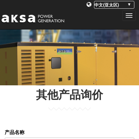
PRIMARY
S
k
MENU
i
p
t
o
c
o
n
其他产品询价
t
e
n
t
产品名称