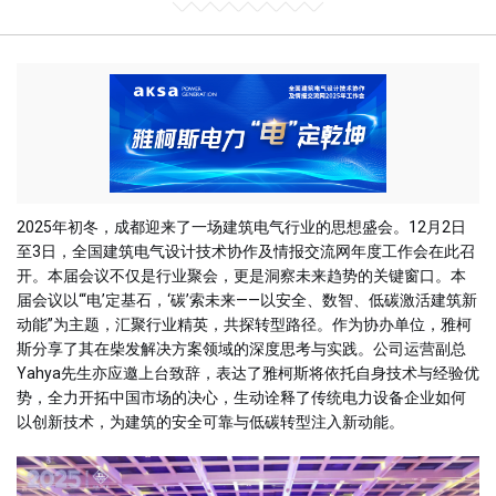
2025
年初冬，成都迎来了一场建筑电气行业的思想盛会。
12
月
2
日
至
3
日，全国建筑电气设计技术协作及情报交流网年度工作会在此召
开。本届会议不仅是行业聚会，更是洞察未来趋势的关键窗口。本
届会议以
“‘
电
’
定基石，
‘
碳
’
索未来
——
以安全、数智、低碳激活建筑新
动能
”
为主题，汇聚行业精英，共探转型路径。作为协办单位，雅柯
斯分享了其在柴发解决方案领域的深度思考与实践。公司运营副总
Yahya
先生亦应邀上台致辞，表达了雅柯斯将依托自身技术与经验优
势，全力开拓中国市场的决心，生动诠释了传统电力设备企业如何
以创新技术，为建筑的安全可靠与低碳转型注入新动能。