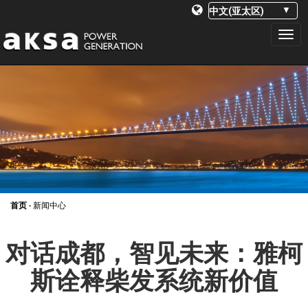
PRIMARY
S
k
MENU
i
p
t
o
c
o
n
首页
-
新闻中心
t
e
对话成都，智见未来：雅柯
n
t
斯诠释柴发系统新价值